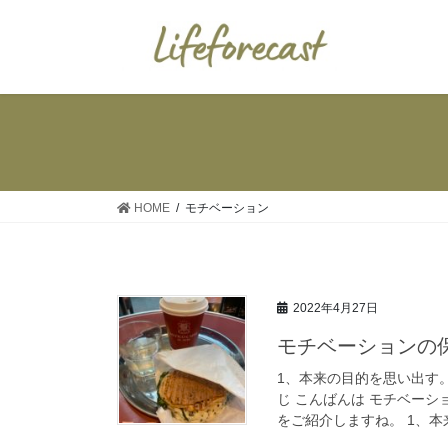
コ
ナ
ン
ビ
テ
ゲ
ン
ー
ツ
シ
へ
ョ
ス
ン
キ
に
ッ
移
HOME
モチベーション
プ
動
2022年4月27日
モチベーションの
1、本来の目的を思い出す
じ こんばんは モチベー
をご紹介しますね。 1、本来