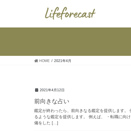
コ
ナ
ン
ビ
テ
ゲ
ン
ー
ツ
シ
へ
ョ
ス
ン
キ
に
ッ
移
HOME
2021年4月
プ
動
2021年4月12日
前向きな占い
鑑定が終わったら、前向きなる鑑定を提供します。
るような鑑定を提供します。 例えば、 ・転職に向
備をした […]