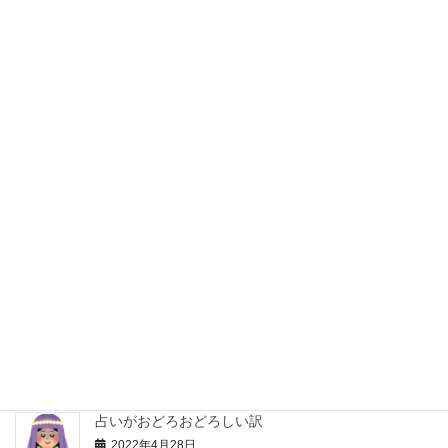
運気UP (2)
鑑定 (1)
陰陽五行 (3)
最近の投稿
我が家の息子たちのスマホ問題1
2022年5月1日
生きる意味ってなあに？
2022年4月29日
占いがおどろおどろしい訳
2022年4月28日