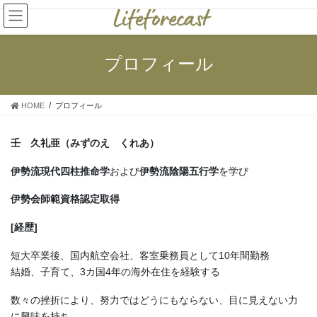
コ
ナ
ン
ビ
テ
ゲ
ン
ー
プロフィール
ツ
シ
へ
ョ
ス
ン
HOME
プロフィール
キ
に
ッ
移
プ
動
壬 久礼亜（みずのえ くれあ）
伊勢流現代四柱推命学
および
伊勢流陰陽五行学
を学び
伊勢会師範資格認定取得
[経歴]
短大卒業後、国内航空会社、客室乗務員として10年間勤務
結婚、子育て、3カ国4年の海外在住を経験する
数々の挫折により、努力ではどうにもならない、目に見えない力
に興味を持ち